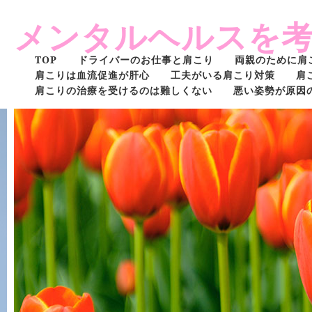
メンタルヘルスを
TOP
ドライバーのお仕事と肩こり
両親のために肩
肩こりは血流促進が肝心
工夫がいる肩こり対策
肩
肩こりの治療を受けるのは難しくない
悪い姿勢が原因